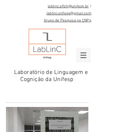
lablinc.eflch@unifesp.br
/
lablincunifesp@gmail.com
Grupo de Pesquisa no CNPq
Laboratório de Linguagem e
Cognição da Unifesp