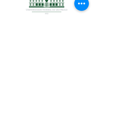
Universidade Federal de São Paulo - UNIFESP
Escola de Filosofia, Letras e Ciências Humanas -
EFLCH
(Campus Guarulhos)
Sala 329 - Prédio acadêmico
Estrada do Caminho Velho, 333
Jardim Nova Cidade
Guarulhos - SP
CEP:
07252-312